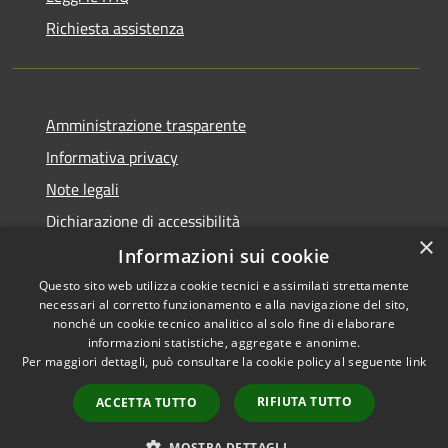
Richiesta assistenza
Amministrazione trasparente
Informativa privacy
Note legali
Dichiarazione di accessibilità
×
Informazioni sui cookie
Questo sito web utilizza cookie tecnici e assimilati strettamente
necessari al corretto funzionamento e alla navigazione del sito,
RSS
Copyright © 2026 • Comune di
nonché un cookie tecnico analitico al solo fine di elaborare
Accessibilità
informazioni statistiche, aggregate e anonime.
San Giorgio di Lomellina •
Per maggiori dettagli, può consultare la cookie policy al seguente
link
Privacy
Municipium
Powered by
•
Cookie
Accesso redazione
RIFIUTA TUTTO
ACCETTA TUTTO
Mappa del sito
Trasparenza
MOSTRA DETTAGLI