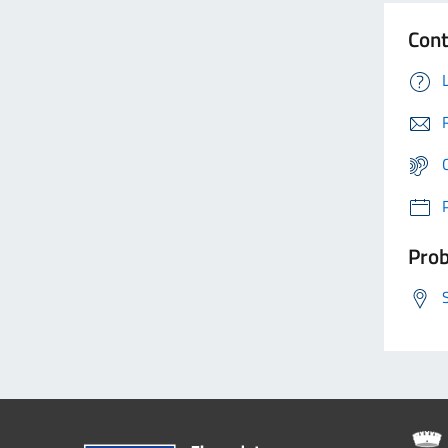
Cont
Prob