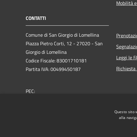
Mobilità e
CONTATTI
Comune di San Giorgio di Lomellina
Prenotaz
Piazza Pietro Corti, 12 - 27020 - San
Segnalazi
Giorgio di Lomellina
Leggi le 
Codice Fiscale: 83001710181
Richiesta
Partita IVA: 00499450187
PEC:
comune.sangiorgiodilomellina@pec.regione.lombard
Centralino Unico: 0384 43010
Questo sito 
alla navig