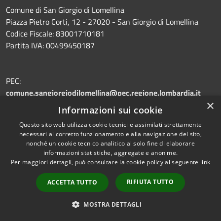
Comune di San Giorgio di Lomellina
Piazza Pietro Corti, 12 - 27020 - San Giorgio di Lomellina
Codice Fiscale: 83001710181
Partita IVA: 00499450187
PEC:
comune.sangiorgiodilomellina@pec.regione.lombardia.it
×
Centralino Unico: 0384 43010
Informazioni sui cookie
Questo sito web utilizza cookie tecnici e assimilati strettamente
necessari al corretto funzionamento e alla navigazione del sito,
nonché un cookie tecnico analitico al solo fine di elaborare
Prenotazione appuntamento
informazioni statistiche, aggregate e anonime.
Per maggiori dettagli, può consultare la cookie policy al seguente
link
Segnalazione disservizio
Leggi le FAQ
RIFIUTA TUTTO
ACCETTA TUTTO
Richiesta assistenza
MOSTRA DETTAGLI