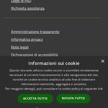
Leggi le FAQ
Richiesta assistenza
Amministrazione trasparente
Informativa privacy
Note legali
Dichiarazione di accessibilità
×
Informazioni sui cookie
Questo sito web utilizza cookie tecnici e assimilati strettamente
necessari al corretto funzionamento e alla navigazione del sito,
RSS
Copyright © 2026 • Comune di
nonché un cookie tecnico analitico al solo fine di elaborare
Accessibilità
informazioni statistiche, aggregate e anonime.
San Giorgio di Lomellina •
Per maggiori dettagli, può consultare la cookie policy al seguente
link
Privacy
Municipium
Powered by
•
Cookie
Accesso redazione
RIFIUTA TUTTO
ACCETTA TUTTO
Mappa del sito