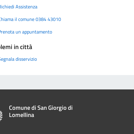
Richiedi Assistenza
Chiama il comune 0384 43010
Prenota un appuntamento
lemi in città
Segnala disservizio
Comune di San Giorgio di
Lomellina