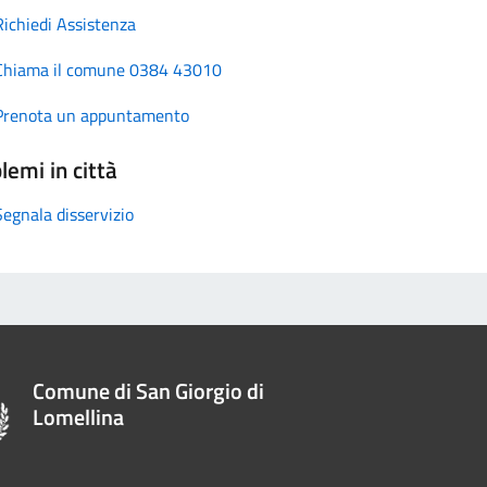
Richiedi Assistenza
Chiama il comune 0384 43010
Prenota un appuntamento
lemi in città
Segnala disservizio
Comune di San Giorgio di
Lomellina