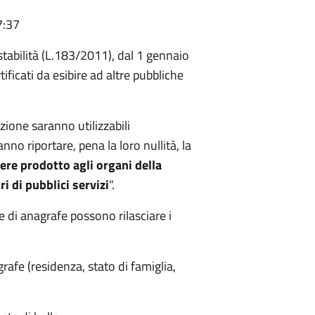
7:37
 stabilità (L.183/2011), dal 1 gennaio
rtificati da esibire ad altre pubbliche
azione saranno utilizzabili
nno riportare, pena la loro nullità, la
sere prodotto agli organi della
i di pubblici servizi
".
 e di anagrafe possono rilasciare i
rafe (residenza, stato di famiglia,