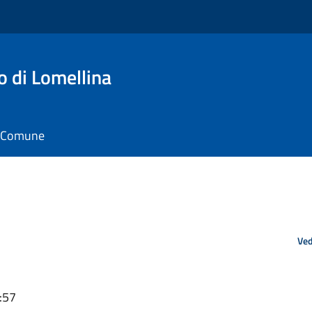
o di Lomellina
il Comune
Ved
:57