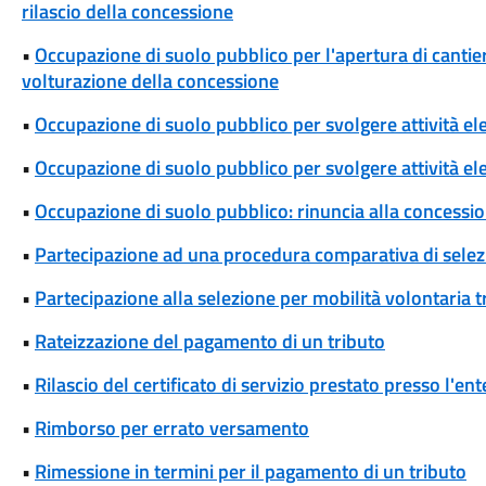
rilascio della concessione
•
Occupazione di suolo pubblico per l'apertura di cantieri
volturazione della concessione
•
Occupazione di suolo pubblico per svolgere attività el
•
Occupazione di suolo pubblico per svolgere attività ele
•
Occupazione di suolo pubblico: rinuncia alla concessi
•
Partecipazione ad una procedura comparativa di selez
•
Partecipazione alla selezione per mobilità volontaria tr
•
Rateizzazione del pagamento di un tributo
•
Rilascio del certificato di servizio prestato presso l'ent
•
Rimborso per errato versamento
•
Rimessione in termini per il pagamento di un tributo