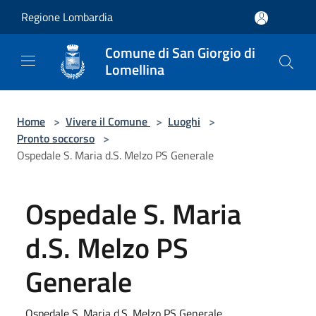
Salta al contenuto principale
Regione Lombardia
Comune di San Giorgio di
Lomellina
Home
>
Vivere il Comune
>
Luoghi
>
Pronto soccorso
>
Ospedale S. Maria d.S. Melzo PS Generale
Ospedale S. Maria
d.S. Melzo PS
Generale
Ospedale S. Maria d.S. Melzo PS Generale