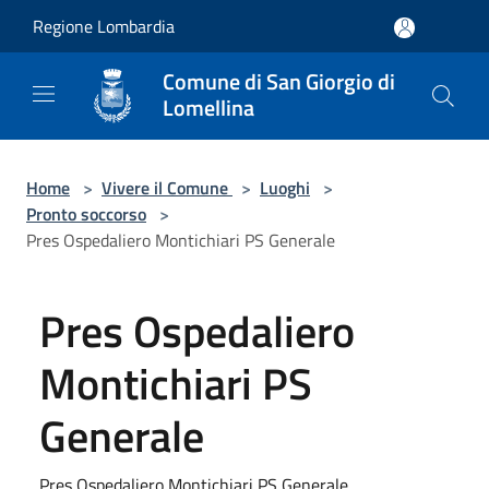
Salta al contenuto principale
Regione Lombardia
Comune di San Giorgio di
Lomellina
Home
>
Vivere il Comune
>
Luoghi
>
Pronto soccorso
>
Pres Ospedaliero Montichiari PS Generale
Pres Ospedaliero
Montichiari PS
Generale
Pres Ospedaliero Montichiari PS Generale