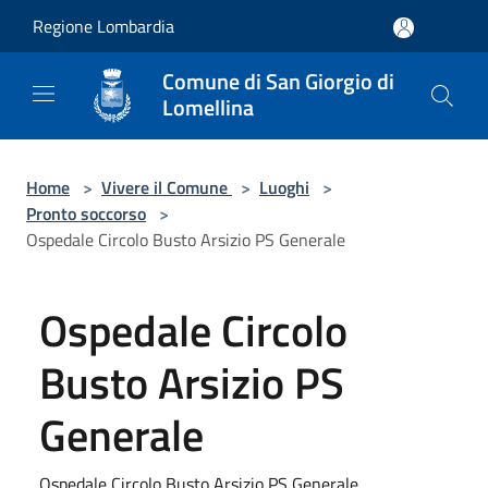
Salta al contenuto principale
Regione Lombardia
Comune di San Giorgio di
Lomellina
Home
>
Vivere il Comune
>
Luoghi
>
Pronto soccorso
>
Ospedale Circolo Busto Arsizio PS Generale
Ospedale Circolo
Busto Arsizio PS
Generale
Ospedale Circolo Busto Arsizio PS Generale