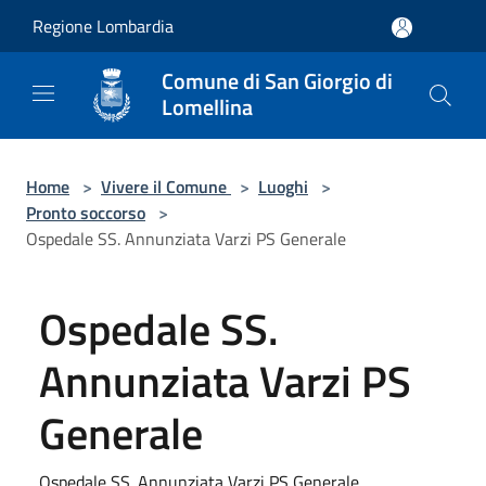
Salta al contenuto principale
Regione Lombardia
Comune di San Giorgio di
Lomellina
Home
>
Vivere il Comune
>
Luoghi
>
Pronto soccorso
>
Ospedale SS. Annunziata Varzi PS Generale
Ospedale SS.
Annunziata Varzi PS
Generale
Ospedale SS. Annunziata Varzi PS Generale