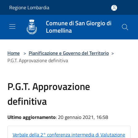
Salta al contenuto principale
Regione Lombardia
Comune di San Giorgio di
Lomellina
Home
>
Pianificazione e Governo del Territorio
>
P.G.T. Approvazione definitiva
P.G.T. Approvazione
definitiva
Ultimo aggiornamento
: 20 gennaio 2021, 16:58
Verbale della 2° conferenza intermedia di Valutazione