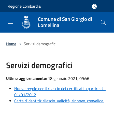
Salta al contenuto principale
Regione Lombardia
Comune di San Giorgio di
Lomellina
Home
>
Servizi demografici
Servizi demografici
Ultimo aggiornamento
: 18 gennaio 2021, 09:46
Nuove regole per il rilascio dei certificati a partire dal
01/01/2012
Carta d'identità: rilascio, validità, rinnovo, convalida.